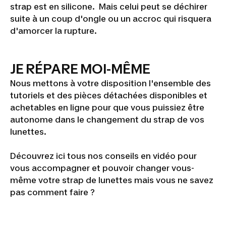
strap est en silicone. Mais celui peut se déchirer
suite à un coup d'ongle ou un accroc qui risquera
d'amorcer la rupture.
JE RÉPARE MOI-MÊME
Je
Nous mettons à votre disposition l'ensemble des
répare
tutoriels et des pièces détachées disponibles et
mes
achetables en ligne pour que vous puissiez être
autonome dans le changement du strap de vos
lunettes
lunettes.
de
natation
Découvrez ici tous nos conseils en vidéo pour
vous accompagner et pouvoir changer vous-
: nos
même votre strap de lunettes mais vous ne savez
astuces
pas comment faire ?
en vidéo