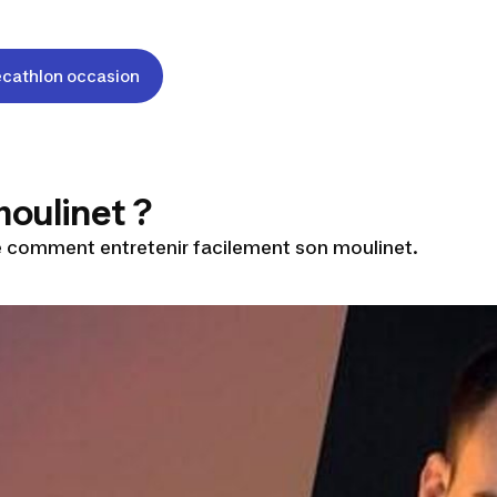
cathlon occasion
oulinet ?
ue comment entretenir facilement son moulinet.