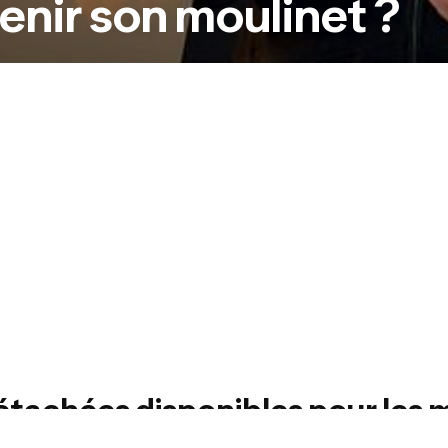
nir son moulinet ?
tachées disponibles pour les 
hange pour vos moulinets adonis ?