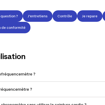
 question ?
J'entretiens
Contrôle
Je repare
n de conformité
lisation
iofréquencemètre ?
ofréquencemètre ?
ronomètre sans utiliser la ceinture cardio ?