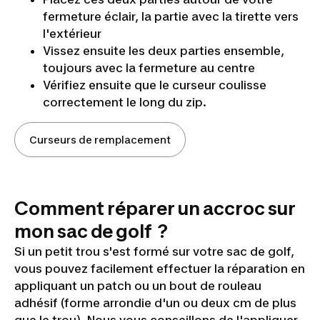
fermeture éclair, la partie avec la tirette vers
l'extérieur
Réparer
Vissez ensuite les deux parties ensemble,
toujours avec la fermeture au centre
un
Vérifiez ensuite que le curseur coulisse
curseur
correctement le long du zip.
de
fermeture
Curseurs de remplacement
éclair
Comment réparer un accroc sur
mon sac de golf ?
Si un petit trou s'est formé sur votre sac de golf,
vous pouvez facilement effectuer la réparation en
appliquant un patch ou un bout de rouleau
adhésif (forme arrondie d'un ou deux cm de plus